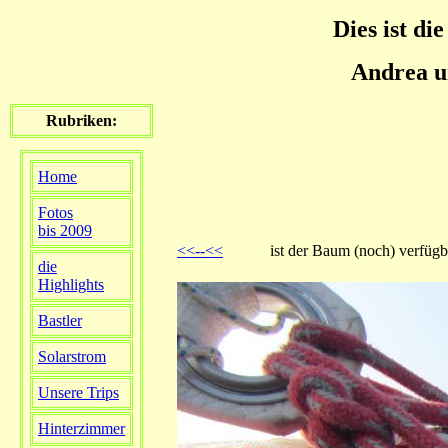
Dies ist die
Andrea u
Rubriken:
Home
Fotos
bis 2009
<<--<<
ist der Baum (noch) verfüg
die
Highlights
Bastler
Solarstrom
Unsere Trips
Hinterzimmer