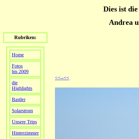
Dies ist die
Andrea u
Rubriken:
Home
Fotos
bis 2009
<<--<<
die
Highlights
Bastler
Solarstrom
Unsere Trips
Hinterzimmer